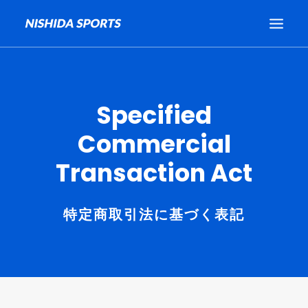
Top
Specified
Business
Commercial
Company
Transaction Act
Online Shop
News
特定商取引法に基づく表記